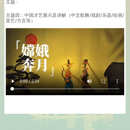
主题：
主题四：中国才艺展示及讲解（中文歌舞/戏剧/乐器/绘画/
茶艺/方言等）